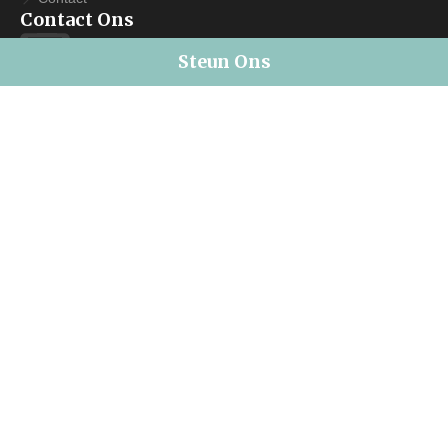
Contact Ons
Steun Ons
MAIL
info@turksarchief.nl
Verzenddoos
KVK: 27343987
RSIN 820776063
© 2025
Magnet Amsterdam
, All Rights Reserved. Gesponsord door
Magnet Amsterdam
2020 © TurksArchief Alle Rechten Voorbehouden
Disclaimer