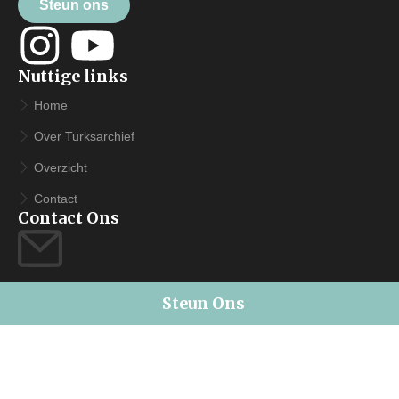
Steun ons
Nuttige links
Home
Over Turksarchief
Overzicht
Contact
Contact Ons
MAIL
Steun Ons
info@turksarchief.nl
Verzenddoos