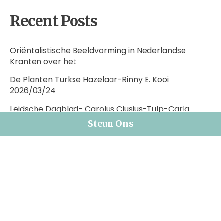
Recent Posts
Oriëntalistische Beeldvorming in Nederlandse
Kranten over het
De Planten Turkse Hazelaar-Rinny E. Kooi
2026/03/24
Leidsche Dagblad- Carolus Clusius-Tulp-Carla
Teune 2026/02/10
Steun Ons
De Turkse Hazelaar – Rinny E Kooi
De Gastvrijheid van Turken door de Ogen van Paul
Lucas (1664–1737)
Recent Comments