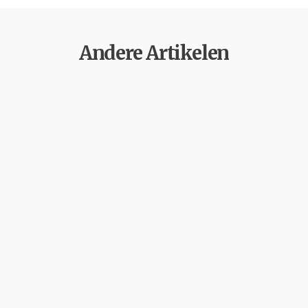
Andere Artikelen
Oriëntalistische Beeldvorming in
Nederlandse Kranten over het
Take readers on a journey with one of your frontline
volunteers. From early starts…
Meer informatie
Leidsche Dagblad- Carolus Clusius-Tulp-
Carla Teune 2026/02/10