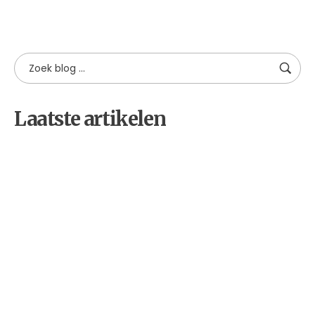
Laatste artikelen
Oriëntalistische Beeldvorming in
Nederlandse Kranten over het
De Planten Turkse Hazelaar-Rinny E. Kooi
2026/03/24
Leidsche Dagblad- Carolus Clusius-Tulp-