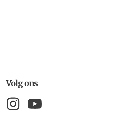
Carla Teune 2026/02/10
De Turkse Hazelaar – Rinny E Kooi
De Gastvrijheid van Turken door de Ogen van
Paul Lucas (1664–1737)
Volg ons