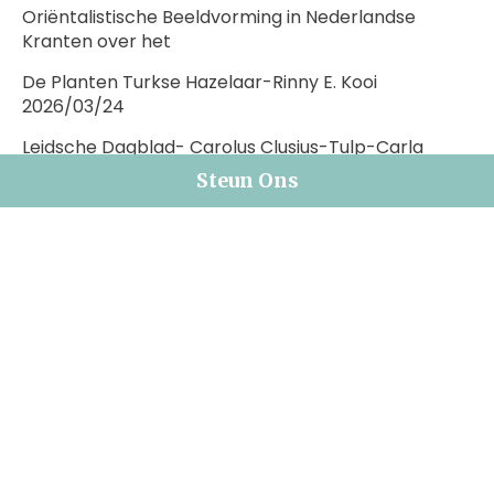
Oriëntalistische Beeldvorming in Nederlandse
Kranten over het
De Planten Turkse Hazelaar-Rinny E. Kooi
2026/03/24
Leidsche Dagblad- Carolus Clusius-Tulp-Carla
Teune 2026/02/10
Steun Ons
De Turkse Hazelaar – Rinny E Kooi
De Gastvrijheid van Turken door de Ogen van Paul
Lucas (1664–1737)
Recent Comments
A WordPress Commenter
on
Angora en Vilt in
Kaftan-Jeske Bartelsman